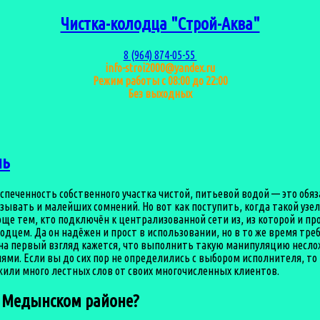
Чистка-колодца "Строй-Аква"
8 (964) 874-05-55
info-stroi2000@yandex.ru
Режим работы с 08:00 до 22:00
Без выходных
нь
еспеченность собственного участка чистой, питьевой водой — это обя
зывать и малейших сомнений. Но вот как поступить, когда такой узел
още тем, кто подключён к централизованной сети из, из которой и пр
дцем. Да он надёжен и прост в использовании, но в то же время треб
о на первый взгляд кажется, что выполнить такую манипуляцию несл
ями. Если вы до сих пор не определились с выбором исполнителя, 
ужили много лестных слов от своих многочисленных клиентов.
в Медынском районе?