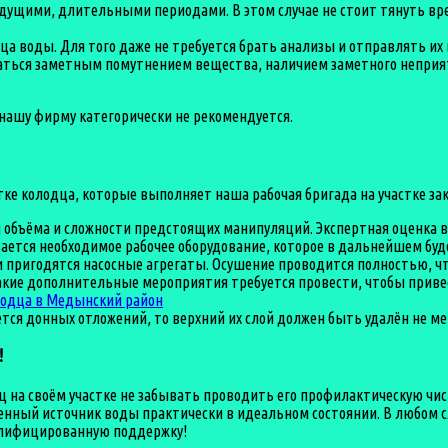
ущими, длительными периодами. В этом случае не стоит тянуть вре
а воды. Для того даже не требуется брать анализы и отправлять их 
чаться заметным помутнением вещества, наличием заметного неприя
 нашу фирму категорически не рекомендуется.
ке колодца, которые выполняет наша рабочая бригада на участке за
объёма и сложности предстоящих манипуляций. Экспертная оценка 
ается необходимое рабочее оборудование, которое в дальнейшем буд
з и пригодятся насосные агрегаты. Осушение проводится полностью, 
 какие дополнительные мероприятия требуется провести, чтобы приве
ется донных отложений, то верхний их слой должен быть удалён не мен
!
на своём участке не забывать проводить его профилактическую чис
твенный источник воды практически в идеальном состоянии. В любом 
алифицированную поддержку!