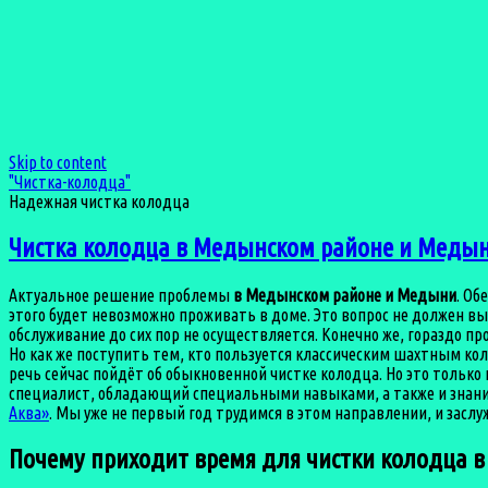
Skip to content
"Чистка-колодца"
Надежная чистка колодца
Чистка колодца в Медынском районе и Меды
Актуальное решение проблемы
в Медынском районе и Медыни
. Об
этого будет невозможно проживать в доме. Это вопрос не должен вы
обслуживание до сих пор не осуществляется. Конечно же, гораздо пр
Но как же поступить тем, кто пользуется классическим шахтным коло
речь сейчас пойдёт об обыкновенной чистке колодца. Но это тольк
специалист, обладающий специальными навыками, а также и знани
Аква»
. Мы уже не первый год трудимся в этом направлении, и засл
Почему приходит время для чистки колодца 