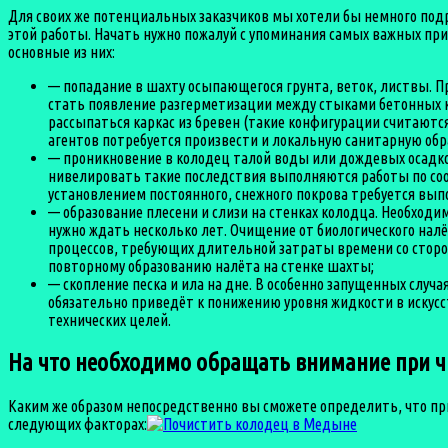
Для своих же потенциальных заказчиков мы хотели бы немного под
этой работы. Начать нужно пожалуй с упоминания самых важных при
основные из них:
— попадание в шахту осыпающегося грунта, веток, листвы. П
стать появление разгерметизации между стыками бетонных к
рассыпаться каркас из бревен (такие конфигурации считаютс
агентов потребуется произвести и локальную санитарную о
— проникновение в колодец талой воды или дождевых осадко
нивелировать такие последствия выполняются работы по соор
установлением постоянного, снежного покрова требуется вы
— образование плесени и слизи на стенках колодца. Необход
нужно ждать несколько лет. Очищение от биологического нал
процессов, требующих длительной затраты времени со стор
повторному образованию налёта на стенке шахты;
— скопление песка и ила на дне. В особенно запущенных случ
обязательно приведёт к понижению уровня жидкости в искусс
технических целей.
На что необходимо обращать внимание при ч
Каким же образом непосредственно вы сможете определить, что п
следующих факторах: