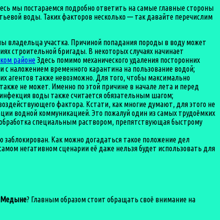
десь мы постараемся подробно ответить на самые главные стороны
итьевой воды. Таких факторов несколько — так давайте перечислим
оны владельца участка. Причиной попадания породы в воду может
иях строительной бригады. В некоторых случаях начинает
Здесь помимо механического удаления посторонних
 с наложением временного карантина на пользование водой;
х агентов также невозможно. Для того, чтобы максимально
кже не может. Именно по этой причине в начале лета и перед
езинфекция воды также считается обязательным шагом;
воздействующего фактора. Кстати, как многие думают, для этого не
тации водной коммуникацией. Это пожалуй один из самых трудоёмких
я обработка специальным раствором, препятствующая быстрому
ью заблокирован. Как можно догадаться такое положение дел
 самом негативном сценарии её даже нельзя будет использовать для
 Медыне
? Главным образом стоит обращать своё внимание на