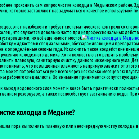
робнее прояснить сам вопрос чистке колодца в Медынском районе. З
чин, которые заставляют нас задуматься о качестве используемой п
роцесс этот неизбежен и требует систематического контроля со стор
олец, что случается довольно часто при непрофессиональных действ
я устаревшими, но всё еще имеют место).
бработку жидкостями специальными, обеззараживающими препаратами
в в определённые сезоны года. Исключить такое воздействие внешни
ужению колодезного домика. Хотя полностью это решить проблему та
полнить плановую, санитарную очистку данного инженерного узла. Д
имо понимать, что повышенная влажность напрямую зависит от этого 
ёта может потребоваться уже всего через несколько месяцев эксплуа
оны рабочего специалиста. Во внимание принимается сопутствующа
аях выход водоносного слоя может и вовсе быть практически полност
твенном резервуаре, а также поспособствует застаиванию воды. При
истке колодца в Медыне?
ришла пора выполнить плановую или внеочередную чистку колодца
в