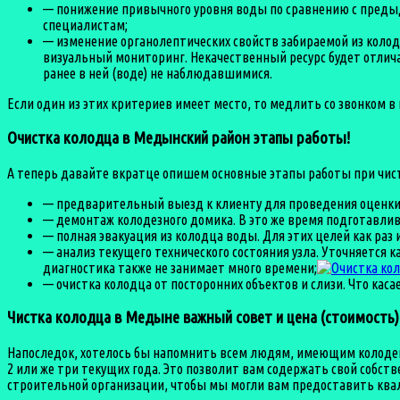
— понижение привычного уровня воды по сравнению с предыд
специалистам;
— изменение органолептических свойств забираемой из колодц
визуальный мониторинг. Некачественный ресурс будет отли
ранее в ней (воде) не наблюдавшимися.
Если один из этих критериев имеет место, то медлить со звонком в
Очистка колодца в Медынский район этапы работы!
А теперь давайте вкратце опишем основные этапы работы при чист
— предварительный выезд к клиенту для проведения оценки 
— демонтаж колодезного домика. В это же время подготавлив
— полная эвакуация из колодца воды. Для этих целей как ра
— анализ текущего технического состояния узла. Уточняется
диагностика также не занимает много времени;
— очистка колодца от посторонних объектов и слизи. Что каса
Чистка колодца в Медыне важный совет и цена (стоимость)
Напоследок, хотелось бы напомнить всем людям, имеющим колодец 
2 или же три текущих года. Это позволит вам содержать свой собс
строительной организации, чтобы мы могли вам предоставить кв