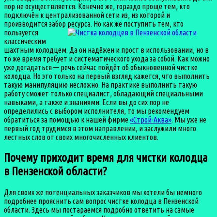
пор не осуществляется. Конечно же, гораздо проще тем, кто
подключён к централизованной сети из, из которой и
производится забор ресурса.
Но как же поступить тем, кто
пользуется
классическим
шахтным колодцем. Да он надёжен и прост в использовании, но в
то же время требует и систематического ухода за собой. Как можно
уже догадаться — речь сейчас пойдёт об обыкновенной чистке
колодца. Но это только на первый взгляд кажется, что выполнить
такую манипуляцию несложно. На практике выполнить такую
работу сможет только специалист, обладающий специальными
навыками, а также и знаниями. Если вы до сих пор не
определились с выбором исполнителя, то мы рекомендуем
обратиться за помощью к нашей фирме
«Строй-Аква»
. Мы уже не
первый год трудимся в этом направлении, и заслужили много
лестных слов от своих многочисленных клиентов.
Почему приходит время для чистки колодца
в Пензенской области?
Для своих же потенциальных заказчиков мы хотели бы немного
подробнее прояснить сам вопрос чистке колодца в Пензенской
области. Здесь мы постараемся подробно ответить на самые