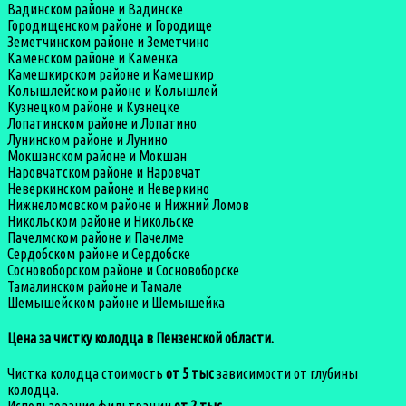
Вадинском районе и Вадинске
Городищенском районе и Городище
Земетчинском районе и Земетчино
Каменском районе и Каменка
Камешкирском районе и Камешкир
Колышлейском районе и Колышлей
Кузнецком районе и Кузнецке
Лопатинском районе и Лопатино
Лунинском районе и Лунино
Мокшанском районе и Мокшан
Наровчатском районе и Наровчат
Неверкинском районе и Неверкино
Нижнеломовском районе и Нижний Ломов
Никольском районе и Никольске
Пачелмском районе и Пачелме
Сердобском районе и Сердобске
Сосновоборском районе и Сосновоборске
Тамалинском районе и Тамале
Шемышейском районе и Шемышейка
Цена за чистку колодца в Пензенской области.
Чистка колодца стоимость
от 5 тыс
зависимости от глубины
колодца.