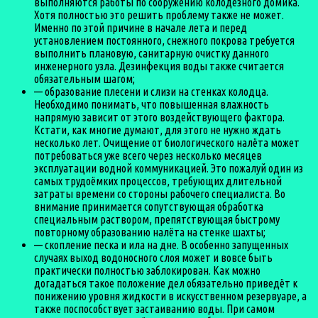
выполняются работы по сооружению колодезного домика.
Хотя полностью это решить проблему также не может.
Именно по этой причине в начале лета и перед
установлением постоянного, снежного покрова требуется
выполнить плановую, санитарную очистку данного
инженерного узла. Дезинфекция воды также считается
обязательным шагом;
— образование плесени и слизи на стенках колодца.
Необходимо понимать, что повышенная влажность
напрямую зависит от этого воздействующего фактора.
Кстати, как многие думают, для этого не нужно ждать
несколько лет. Очищение от биологического налёта может
потребоваться уже всего через несколько месяцев
эксплуатации водной коммуникацией. Это пожалуй один из
самых трудоёмких процессов, требующих длительной
затраты времени со стороны рабочего специалиста. Во
внимание принимается сопутствующая обработка
специальным раствором, препятствующая быстрому
повторному образованию налёта на стенке шахты;
— скопление песка и ила на дне. В особенно запущенных
случаях выход водоносного слоя может и вовсе быть
практически полностью заблокирован. Как можно
догадаться такое положение дел обязательно приведёт к
понижению уровня жидкости в искусственном резервуаре, а
также поспособствует застаиванию воды. При самом