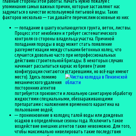
главные стороны этой работы. Начать нужно пожалуй с
упоминания самых важных причин, которые заставляют нас
задуматься о качестве используемой питьевой воды. Таких
факторов несколько — так давайте перечислим основные из них:
— попадание в шахту осыпающегося грунта, веток, листвы.
Процесс этот неизбежен и требует систематического
контроля со стороны владельца участка. Причиной
попадания породы в воду может стать появление
разгерметизации между стыками бетонных колец, что
случается довольно часто при непрофессиональных
действиях строительной бригады. В некоторых случаях
начинает рассыпаться каркас из бревен (такие
конфигурации считаются устаревшими, но всё еще имеют
место).
Здесь помимо
механического удаления
посторонних агентов
потребуется произвести и локальную санитарную обработку
жидкостями специальными, обеззараживающими
препаратами с наложением временного карантина на
пользование водой;
— проникновение в колодец талой воды или дождевых
осадков в определённые сезоны года. Исключить такое
воздействие внешних агентов также невозможно. Для того,
чтобы максимально нивелировать такие последствия